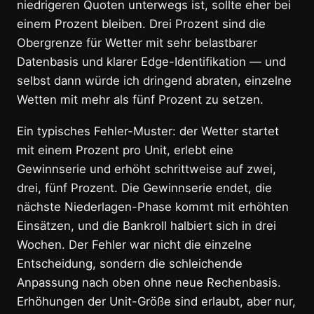
niedrigeren Quoten unterwegs ist, sollte eher bei
einem Prozent bleiben. Drei Prozent sind die
Obergrenze für Wetter mit sehr belastbarer
Datenbasis und klarer Edge-Identifikation — und
selbst dann würde ich dringend abraten, einzelne
Wetten mit mehr als fünf Prozent zu setzen.
Ein typisches Fehler-Muster: der Wetter startet
mit einem Prozent pro Unit, erlebt eine
Gewinnserie und erhöht schrittweise auf zwei,
drei, fünf Prozent. Die Gewinnserie endet, die
nächste Niederlagen-Phase kommt mit erhöhten
Einsätzen, und die Bankroll halbiert sich in drei
Wochen. Der Fehler war nicht die einzelne
Entscheidung, sondern die schleichende
Anpassung nach oben ohne neue Rechenbasis.
Erhöhungen der Unit-Größe sind erlaubt, aber nur,