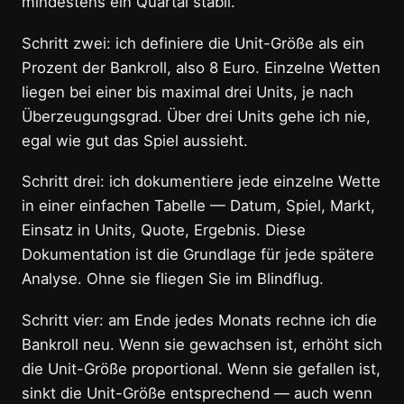
mindestens ein Quartal stabil.
Schritt zwei: ich definiere die Unit-Größe als ein
Prozent der Bankroll, also 8 Euro. Einzelne Wetten
liegen bei einer bis maximal drei Units, je nach
Überzeugungsgrad. Über drei Units gehe ich nie,
egal wie gut das Spiel aussieht.
Schritt drei: ich dokumentiere jede einzelne Wette
in einer einfachen Tabelle — Datum, Spiel, Markt,
Einsatz in Units, Quote, Ergebnis. Diese
Dokumentation ist die Grundlage für jede spätere
Analyse. Ohne sie fliegen Sie im Blindflug.
Schritt vier: am Ende jedes Monats rechne ich die
Bankroll neu. Wenn sie gewachsen ist, erhöht sich
die Unit-Größe proportional. Wenn sie gefallen ist,
sinkt die Unit-Größe entsprechend — auch wenn