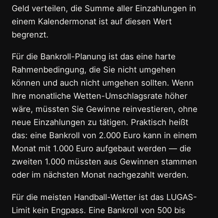
Geld verteilen, die Summe aller Einzahlungen in
einem Kalendermonat ist auf diesen Wert
begrenzt.
Für die Bankroll-Planung ist das eine harte
Rahmenbedingung, die Sie nicht umgehen
können und auch nicht umgehen sollten. Wenn
Ihre monatliche Wetten-Umschlagsrate höher
wäre, müssten Sie Gewinne reinvestieren, ohne
neue Einzahlungen zu tätigen. Praktisch heißt
das: eine Bankroll von 2.000 Euro kann in einem
Monat mit 1.000 Euro aufgebaut werden — die
zweiten 1.000 müssten aus Gewinnen stammen
oder im nächsten Monat nachgezahlt werden.
Für die meisten Handball-Wetter ist das LUGAS-
Limit kein Engpass. Eine Bankroll von 500 bis