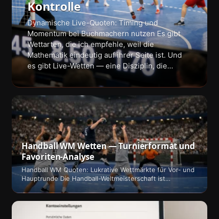
Kontrolle
Dynamische Live-Quoten: Timing und
Momentum bei Buchmachern nutzen Es gibt
Wettarten, die ich empfehle, weil die
Mathematik eindeutig auf ihrer Seite ist. Und
es gibt Live-Wetten — eine Disziplin, die…
Handball WM Wetten — Turnierformat und
Favoriten-Analyse
Handball WM Quoten: Lukrative Wettmärkte für Vor- und
Hauptrunde Die Handball-Weltmeisterschaft ist…