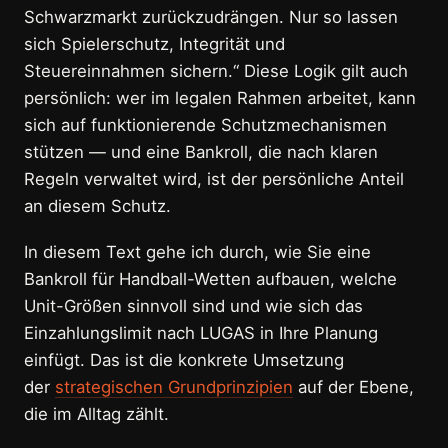
Schwarzmarkt zurückzudrängen. Nur so lassen
sich Spielerschutz, Integrität und
Steuereinnahmen sichern.“ Diese Logik gilt auch
persönlich: wer im legalen Rahmen arbeitet, kann
sich auf funktionierende Schutzmechanismen
stützen — und eine Bankroll, die nach klaren
Regeln verwaltet wird, ist der persönliche Anteil
an diesem Schutz.
In diesem Text gehe ich durch, wie Sie eine
Bankroll für Handball-Wetten aufbauen, welche
Unit-Größen sinnvoll sind und wie sich das
Einzahlungslimit nach LUGAS in Ihre Planung
einfügt. Das ist die konkrete Umsetzung
der
strategischen Grundprinzipien
auf der Ebene,
die im Alltag zählt.