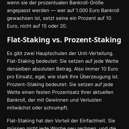
wenn sie der prozentualen Bankroll-Größe
angepasst werden — wer auf 1.000 Euro Bankroll
gewachsen ist, setzt seine ein Prozent auf 10
Euro, nicht auf 15 oder 20.
Flat-Staking vs. Prozent-Staking
Es gibt zwei Hauptschulen der Unit-Verteilung.
Flat-Staking bedeutet: Sie setzen auf jede Wette
denselben absoluten Betrag. Also immer 10 Euro
pro Einsatz, egal, wie stark Ihre Überzeugung ist.
Prozent-Staking bedeutet: Sie setzen auf jede
Wette einen festen Prozentsatz Ihrer aktuellen
Bankroll, der mit Gewinnen und Verlusten
mitwächst oder schrumpft.
Flat-Staking hat den Vorteil der Einfachheit. Sie
müssen nicht jede Woche neu rechnen, und die