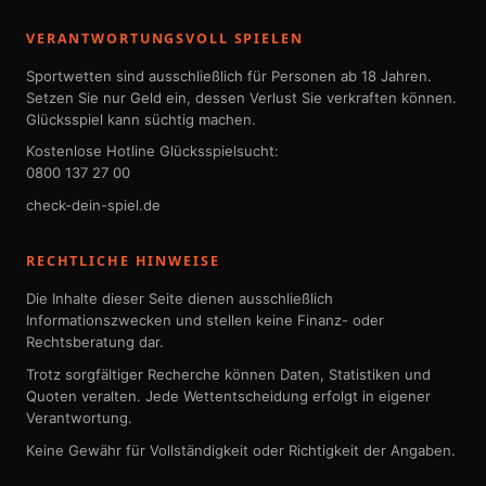
VERANTWORTUNGSVOLL SPIELEN
Sportwetten sind ausschließlich für Personen ab 18 Jahren.
Setzen Sie nur Geld ein, dessen Verlust Sie verkraften können.
Glücksspiel kann süchtig machen.
Kostenlose Hotline Glücksspielsucht:
0800 137 27 00
check-dein-spiel.de
RECHTLICHE HINWEISE
Die Inhalte dieser Seite dienen ausschließlich
Informationszwecken und stellen keine Finanz- oder
Rechtsberatung dar.
Trotz sorgfältiger Recherche können Daten, Statistiken und
Quoten veralten. Jede Wettentscheidung erfolgt in eigener
Verantwortung.
Keine Gewähr für Vollständigkeit oder Richtigkeit der Angaben.