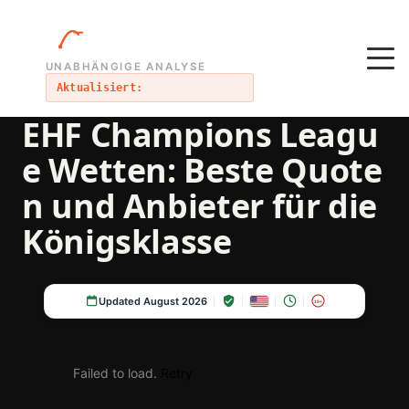
UNABHÄNGIGE ANALYSE
08/07/2026
Aktualisiert:
EHF Champions Leagu
e Wetten: Beste Quote
n und Anbieter für die
Königsklasse
Updated August 2026
18+
Failed to load.
Retry