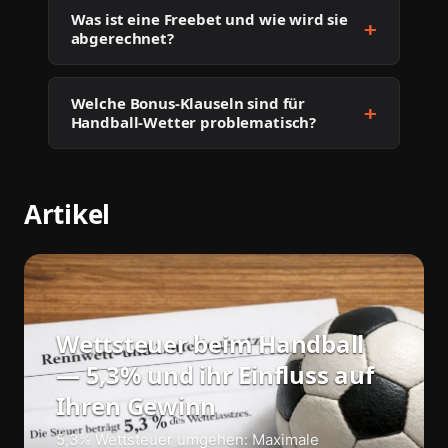
Was ist eine Freebet und wie wird sie
abgerechnet?
Welche Bonus-Klauseln sind für
Handball-Wetter problematisch?
Artikel
Wettsteuer beim Handball
— 5,3% und ihr Einfluss auf
Ihren Gewinn
5,3% Wettsteuer umgehen: Maximale