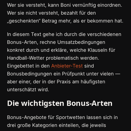
Wer sie versteht, kann Boni vernünftig einordnen.
Wer sie nicht versteht, bezahlt für den
„geschenkten“ Betrag mehr, als er bekommen hat.
In diesem Text gehe ich durch die verschiedenen
Bonus-Arten, rechne Umsatzbedingungen
konkret durch und erkläre, welche Klauseln für
Handball-Wetter problematisch werden.
Eingebettet in den
Anbieter-Test
sind
Bonusbedingungen ein Prüfpunkt unter vielen —
aber einer, der in der Praxis am häufigsten
unterschätzt wird.
Die wichtigsten Bonus-Arten
Bonus-Angebote für Sportwetten lassen sich in
drei große Kategorien einteilen, die jeweils