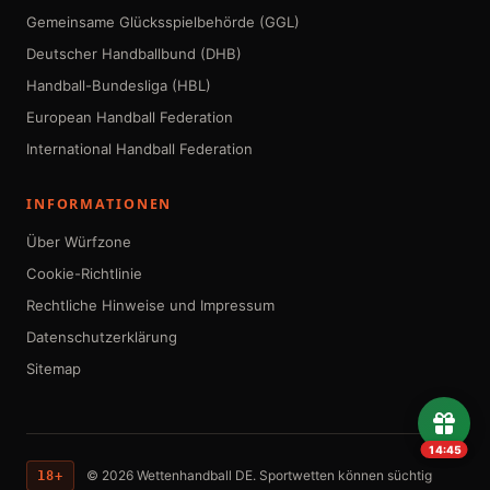
Gemeinsame Glücksspielbehörde (GGL)
Deutscher Handballbund (DHB)
Handball-Bundesliga (HBL)
European Handball Federation
International Handball Federation
INFORMATIONEN
Über Würfzone
Cookie-Richtlinie
Rechtliche Hinweise und Impressum
Datenschutzerklärung
Sitemap
14:44
© 2026 Wettenhandball DE. Sportwetten können süchtig
18+