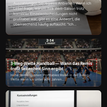
Auszahlungen bei legalen Anbietern Wenn ich
Leser frage, warum ihre Wett-Saison trotz
korrekter Einzelentscheidungen nicht
profitabel war, gibt es eine Antwort, die
überraschend häufig auftaucht: "Ich…
3-Weg-Wette Handball — Wann das Remis
trotz Seltenheit Sinn ergibt
Hohe Remis-Quoten: Profitables Risiko in der 3-Weg-
Wette Wenn ich unter acht Jahren…