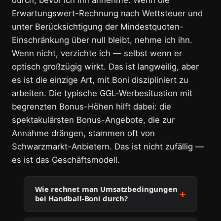
durch, bevor ich ihn annehme. Wenn die
Erwartungswert-Rechnung nach Wettsteuer und
unter Berücksichtigung der Mindestquoten-
Einschränkung über null bleibt, nehme ich ihn.
Wenn nicht, verzichte ich — selbst wenn er
optisch großzügig wirkt. Das ist langweilig, aber
es ist die einzige Art, mit Boni diszipliniert zu
arbeiten. Die typische GGL-Werbesituation mit
begrenzten Bonus-Höhen hilft dabei: die
spektakulärsten Bonus-Angebote, die zur
Annahme drängen, stammen oft von
Schwarzmarkt-Anbietern. Das ist nicht zufällig —
es ist das Geschäftsmodell.
Wie rechnet man Umsatzbedingungen
bei Handball-Boni durch?