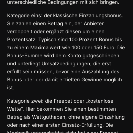
unterschiedliche Bedingungen mit sich bringen.
Kategorie eins: der klassische Einzahlungsbonus.
Sie zahlen einen Betrag ein, der Anbieter
verdoppelt oder ergänzt diesen um einen
Prozentsatz. Typisch sind 100 Prozent Bonus bis
zu einem Maximalwert wie 100 oder 150 Euro. Die
Bonus-Summe wird dem Konto gutgeschrieben
und unterliegt Umsatzbedingungen, die erst
erfüllt sein müssen, bevor eine Auszahlung des
Bonus oder der damit erzielten Gewinne möglich
ist.
Kategorie zwei: die Freebet oder „kostenlose
Wette“. Hier bekommen Sie einen bestimmten
Betrag als Wettguthaben, ohne eigene Einzahlung
oder nach einer ersten Einsatz-Erfüllung. Die