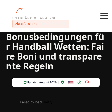
UNABHÄNGIGE ANALYSE
08/07/2026
Aktualisiert:
Bonusbedingungen fü
r Handball Wetten: Fai
re Boni und transpare
nte Regeln
Updated August 2026
18+
Failed to load.
Retry