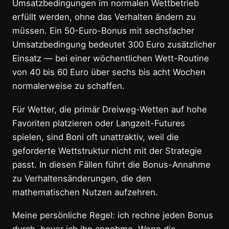
Umsatzbedingungen im normalen Wettbetrieb
erfüllt werden, ohne das Verhalten ändern zu
müssen. Ein 50-Euro-Bonus mit sechsfacher
Umsatzbedingung bedeutet 300 Euro zusätzlicher
Einsatz — bei einer wöchentlichen Wett-Routine
von 40 bis 60 Euro über sechs bis acht Wochen
normalerweise zu schaffen.
Für Wetter, die primär Dreiweg-Wetten auf hohe
Favoriten platzieren oder Langzeit-Futures
spielen, sind Boni oft unattraktiv, weil die
geforderte Wettstruktur nicht mit der Strategie
passt. In diesen Fällen führt die Bonus-Annahme
zu Verhaltensänderungen, die den
mathematischen Nutzen aufzehren.
Meine persönliche Regel: ich rechne jeden Bonus