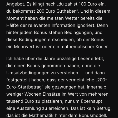
Angebot. Es klingt nach „du zahlst 100 Euro ein,
du bekommst 200 Euro Guthaben“. Und in diesem
Moment haben die meisten Wetter bereits die
Hälfte der relevanten Information ignoriert. Denn
hinter jedem Bonus stehen Bedingungen, und
diese Bedingungen entscheiden, ob der Bonus
ein Mehrwert ist oder ein mathematischer Köder.
Ich habe über die Jahre unzählige Leser erlebt,
die einen Bonus genommen haben, ohne die
Umsatzbedingungen zu verstehen — und dann
festgestellt haben, dass der vermeintliche „200-
Euro-Startbetrag“ sie gezwungen hat, innerhalb
weniger Wochen Einsätze im Wert von mehreren
tausend Euro zu platzieren, nur um überhaupt
eine Auszahlung zu erreichen. Das ist kein Betrug,
das ist die Mathematik hinter dem Bonusmodell.