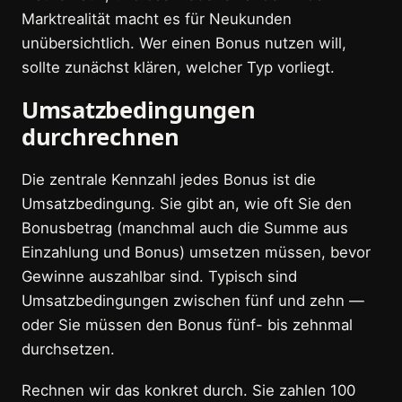
Marktrealität macht es für Neukunden
unübersichtlich. Wer einen Bonus nutzen will,
sollte zunächst klären, welcher Typ vorliegt.
Umsatzbedingungen
durchrechnen
Die zentrale Kennzahl jedes Bonus ist die
Umsatzbedingung. Sie gibt an, wie oft Sie den
Bonusbetrag (manchmal auch die Summe aus
Einzahlung und Bonus) umsetzen müssen, bevor
Gewinne auszahlbar sind. Typisch sind
Umsatzbedingungen zwischen fünf und zehn —
oder Sie müssen den Bonus fünf- bis zehnmal
durchsetzen.
Rechnen wir das konkret durch. Sie zahlen 100