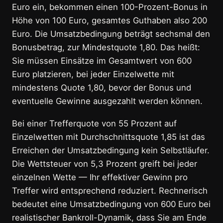
Euro ein, bekommen einen 100-Prozent-Bonus in
Höhe von 100 Euro, gesamtes Guthaben also 200
Euro. Die Umsatzbedingung beträgt sechsmal den
Bonusbetrag, zur Mindestquote 1,80. Das heißt:
Sie müssen Einsätze im Gesamtwert von 600
Euro platzieren, bei jeder Einzelwette mit
mindestens Quote 1,80, bevor der Bonus und
eventuelle Gewinne ausgezahlt werden können.
Bei einer Trefferquote von 55 Prozent auf
Einzelwetten mit Durchschnittsquote 1,85 ist das
Erreichen der Umsatzbedingung kein Selbstläufer.
Die Wettsteuer von 5,3 Prozent greift bei jeder
einzelnen Wette — Ihr effektiver Gewinn pro
Treffer wird entsprechend reduziert. Rechnerisch
bedeutet eine Umsatzbedingung von 600 Euro bei
realistischer Bankroll-Dynamik, dass Sie am Ende