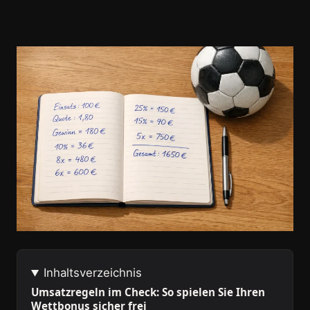
Inhaltsverzeichnis
Umsatzregeln im Check: So spielen Sie Ihren
Wettbonus sicher frei