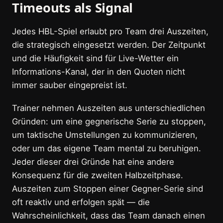
Timeouts als Signal
Jedes HBL-Spiel erlaubt pro Team drei Auszeiten,
die strategisch eingesetzt werden. Der Zeitpunkt
und die Häufigkeit sind für Live-Wetter ein
Informations-Kanal, der in den Quoten nicht
immer sauber eingepreist ist.
Trainer nehmen Auszeiten aus unterschiedlichen
Gründen: um eine gegnerische Serie zu stoppen,
um taktische Umstellungen zu kommunizieren,
oder um das eigene Team mental zu beruhigen.
Jeder dieser drei Gründe hat eine andere
Konsequenz für die zweiten Halbzeitphase.
Auszeiten zum Stoppen einer Gegner-Serie sind
oft reaktiv und erfolgen spät — die
Wahrscheinlichkeit, dass das Team danach einen