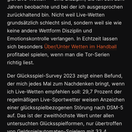
Jahren beobachte und bei der ich ausgesprochen
zurückhaltend bin. Nicht weil Live-Wetten
grundsätzlich schlecht sind, sondern weil sie wie
keine andere Wettform Disziplin und
Emotionskontrolle verlangen. In Echtzeit lassen
sich besonders
Über/Unter Wetten im Handball
profitabel spielen, wenn man die Tor-Serien
richtig liest.
Der Glücksspiel-Survey 2023 zeigt einen Befund,
der mich jedes Mal zum Nachdenken bringt, wenn
ich Live-Wetten empfehlen soll: 29,7 Prozent der
regelmäßigen Live-Sportwetter weisen Anzeichen
einer glücksspielbezogenen Störung nach DSM-5
auf. Das ist der zweithöchste Wert unter allen
untersuchten Glücksspielformen, nur übertroffen
von Geldspielautomaten-Spielern mit 33,4