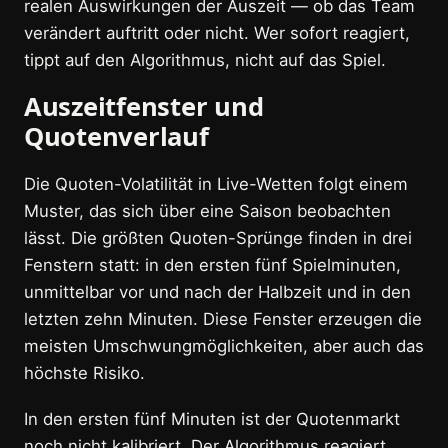
realen Auswirkungen der Auszeit — ob das Team
verändert auftritt oder nicht. Wer sofort reagiert,
tippt auf den Algorithmus, nicht auf das Spiel.
Auszeitfenster und
Quotenverlauf
Die Quoten-Volatilität in Live-Wetten folgt einem
Muster, das sich über eine Saison beobachten
lässt. Die größten Quoten-Sprünge finden in drei
Fenstern statt: in den ersten fünf Spielminuten,
unmittelbar vor und nach der Halbzeit und in den
letzten zehn Minuten. Diese Fenster erzeugen die
meisten Umschwungmöglichkeiten, aber auch das
höchste Risiko.
In den ersten fünf Minuten ist der Quotenmarkt
noch nicht kalibriert. Der Algorithmus reagiert