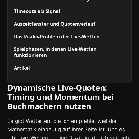
Timeouts als Signal
Auszeitfenster und Quotenverlauf
Das Risiko-Problem der Live-Wetten
Spielphasen, in denen Live-Wetten
funktionieren
Artikel
Dynamische Live-Quoten:
Timing und Momentum bei
Buchmachern nutzen
Es gibt Wettarten, die ich empfehle, weil die
Mathematik eindeutig auf ihrer Seite ist. Und es
gibt Live-Wetten — eine Disziplin, die ich seit acht