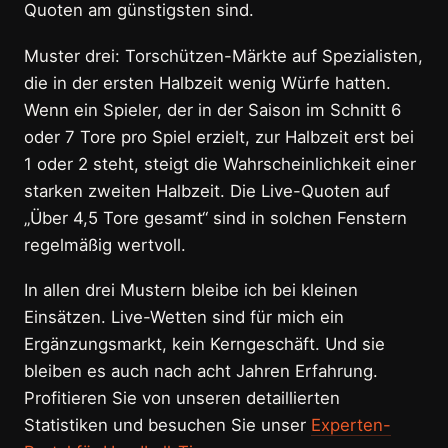
Quoten am günstigsten sind.
Muster drei: Torschützen-Märkte auf Spezialisten,
die in der ersten Halbzeit wenig Würfe hatten.
Wenn ein Spieler, der in der Saison im Schnitt 6
oder 7 Tore pro Spiel erzielt, zur Halbzeit erst bei
1 oder 2 steht, steigt die Wahrscheinlichkeit einer
starken zweiten Halbzeit. Die Live-Quoten auf
„Über 4,5 Tore gesamt“ sind in solchen Fenstern
regelmäßig wertvoll.
In allen drei Mustern bleibe ich bei kleinen
Einsätzen. Live-Wetten sind für mich ein
Ergänzungsmarkt, kein Kerngeschäft. Und sie
bleiben es auch nach acht Jahren Erfahrung.
Profitieren Sie von unseren detaillierten
Statistiken und besuchen Sie unser
Experten-