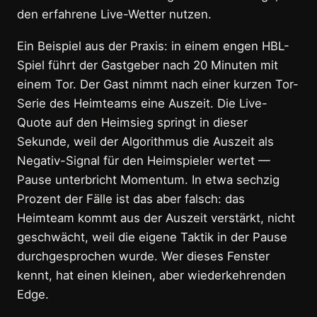
den erfahrene Live-Wetter nutzen.
Ein Beispiel aus der Praxis: in einem engen HBL-
Spiel führt der Gastgeber nach 20 Minuten mit
einem Tor. Der Gast nimmt nach einer kurzen Tor-
Serie des Heimteams eine Auszeit. Die Live-
Quote auf den Heimsieg springt in dieser
Sekunde, weil der Algorithmus die Auszeit als
Negativ-Signal für den Heimspieler wertet —
Pause unterbricht Momentum. In etwa sechzig
Prozent der Fälle ist das aber falsch: das
Heimteam kommt aus der Auszeit verstärkt, nicht
geschwächt, weil die eigene Taktik in der Pause
durchgesprochen wurde. Wer dieses Fenster
kennt, hat einen kleinen, aber wiederkehrenden
Edge.