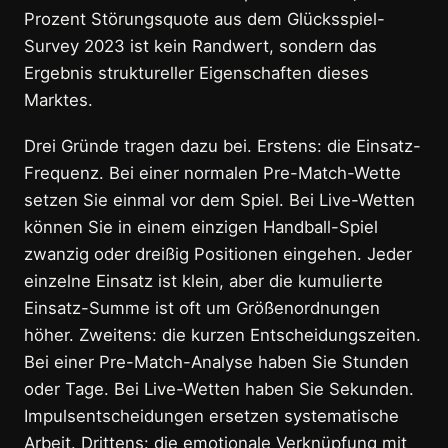
Prozent Störungsquote aus dem Glücksspiel-
Survey 2023 ist kein Randwert, sondern das
Ergebnis struktureller Eigenschaften dieses
Marktes.
Drei Gründe tragen dazu bei. Erstens: die Einsatz-
Frequenz. Bei einer normalen Pre-Match-Wette
setzen Sie einmal vor dem Spiel. Bei Live-Wetten
können Sie in einem einzigen Handball-Spiel
zwanzig oder dreißig Positionen eingehen. Jeder
einzelne Einsatz ist klein, aber die kumulierte
Einsatz-Summe ist oft um Größenordnungen
höher. Zweitens: die kurzen Entscheidungszeiten.
Bei einer Pre-Match-Analyse haben Sie Stunden
oder Tage. Bei Live-Wetten haben Sie Sekunden.
Impulsentscheidungen ersetzen systematische
Arbeit. Drittens: die emotionale Verknüpfung mit