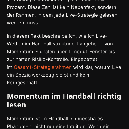
Prozent. Diese Zahl ist kein Nebenfakt, sondern
der Rahmen, in dem jede Live-Strategie gelesen
werden muss.
In diesem Text beschreibe ich, wie ich Live-
Wetten im Handball strukturiert angehe — von
Momentum-Signalen über Timeout-Fenster bis
zur harten Risiko-Kontrolle. Eingebettet
im
Gesamt-Strategierahmen
wird klar, warum Live
ein Spezialwerkzeug bleibt und kein
Kerngeschäft.
Momentum im Handball richtig
lesen
Momentum ist im Handball ein messbares
Phänomen, nicht nur eine Intuition. Wenn ein