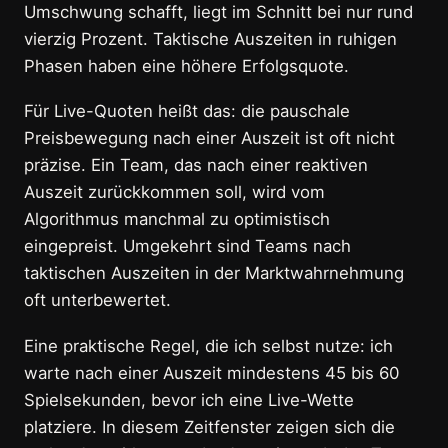
Umschwung schafft, liegt im Schnitt bei nur rund
vierzig Prozent. Taktische Auszeiten in ruhigen
Phasen haben eine höhere Erfolgsquote.
Für Live-Quoten heißt das: die pauschale
Preisbewegung nach einer Auszeit ist oft nicht
präzise. Ein Team, das nach einer reaktiven
Auszeit zurückkommen soll, wird vom
Algorithmus manchmal zu optimistisch
eingepreist. Umgekehrt sind Teams nach
taktischen Auszeiten in der Marktwahrnehmung
oft unterbewertet.
Eine praktische Regel, die ich selbst nutze: ich
warte nach einer Auszeit mindestens 45 bis 60
Spielsekunden, bevor ich eine Live-Wette
platziere. In diesem Zeitfenster zeigen sich die